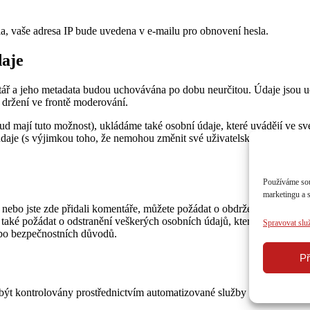
, vaše adresa IP bude uvedena v e-mailu pro obnovení hesla.
daje
ář a jeho metadata budou uchovávána po dobu neurčitou. Údaje jsou 
 držení ve frontě moderování.
okud mají tuto možnost), ukládáme také osobní údaje, které uvádějí ve 
údaje (s výjimkou toho, že nemohou změnit své uživatelské jméno). Ad
Používáme sou
marketingu a 
nebo jste zde přidali komentáře, můžete požádat o obdržení souboru s
e také požádat o odstranění veškerých osobních údajů, které o vás uch
Spravovat slu
ebo bezpečnostních důvodů.
Př
t kontrolovány prostřednictvím automatizované služby detekce spamu,