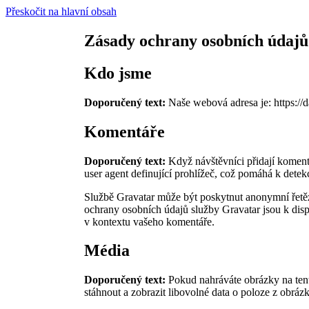
Přeskočit na hlavní obsah
Zásady ochrany osobních údajů
Kdo jsme
Doporučený text:
Naše webová adresa je: https://
Komentáře
Doporučený text:
Když návštěvníci přidají koment
user agent definující prohlížeč, což pomáhá k detek
Službě Gravatar může být poskytnut anonymní řetěze
ochrany osobních údajů služby Gravatar jsou k dispo
v kontextu vašeho komentáře.
Média
Doporučený text:
Pokud nahráváte obrázky na ten
stáhnout a zobrazit libovolné data o poloze z obrá