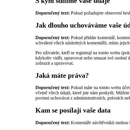
S kým sdílíme vaše údaje
Doporučený text:
Pokud požadujete obnovení hesla
Jak dlouho uchováváme vaše ú
Doporučený text:
Pokud přidáte komentář, koment
schválení všech následných komentářů, místo jejich
Pro uživatele, kteří se registrují na tomto webu (p
kdykoliv vidět, upravovat nebo smazat své osobní 
zobrazit a upravovat.
Jaká máte práva?
Doporučený text:
Pokud máte na tomto webu účet 
včetně všech údajů, které jste nám poskytli. Můžet
povinni uchovávat z administrativních, právních n
Kam se posílají vaše data
Doporučený text:
Komentáře návštěvníků mohou bý