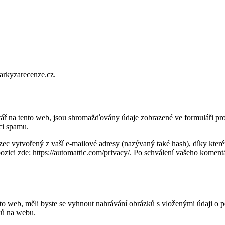
darkyzarecenze.cz.
ář na tento web, jsou shromažďovány údaje zobrazené ve formuláři pro 
ci spamu.
c vytvořený z vaší e-mailové adresy (nazývaný také hash), díky kterému
zici zde: https://automattic.com/privacy/. Po schválení vašeho komentář
to web, měli byste se vyhnout nahrávání obrázků s vloženými údaji 
zků na webu.