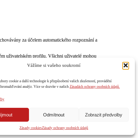
uchovávány za účelem automatického rozpoznání a
svém uživatelském profilu. Všichni uživatelé mohou
ministrátoři webu mohou také tyto informace
Vážíme si vašeho soukromí
bory cookie a další technologie k přizpůsobení vašich zkušeností, provádění
shromažďování analýz. Více se dozvíte v našich
Zásadách ochrany osobních údajů.
 exportem osobních údajů, které o vás uchováváme,
ováváme. Tato možnost nezahrnuje údaje, které jsme
žby
íjmout
Odmítnout
Zobrazit předvolby
Zásady cookies
Zásady ochrany osobních údajů
 která může být umístěna v zahraničí.