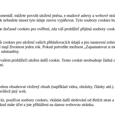
komentář, můžete povolit uložení jména, e-mailové adresy a webové str
k nebudete muset tyto údaje znovu vyplňovat. Tyto soubory cookies bu
íme dočasné cookies pro ověření, zda váš prohlížeč přijímá soubory coo
ů cookies pro uložení vašich přihlašovacích údajů a pro nastavení zobr
í mají životnost jeden rok. Pokud potvrdíte možnost „Zapamatovat si mě
 odstraněny.
 vašem prohlížeči uložen další cookie. Tento cookie neobsahuje žádná 
ni.
ohou obsahovat vložený obsah (například videa, obrázky, články atd.)
štívil jiný web.
 používat soubory cookies, vkládat další sledování od třetích stran a 
kud máte účet a jste přihlášeni na danou webovou stránku.